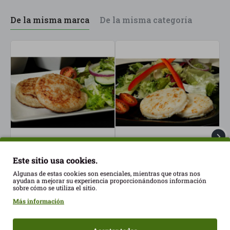
De la misma marca
De la misma categoría
Hamburguesa de Atún
Hamburguesa de merluza
H
Este sitio usa cookies.
Salvaje congelado
Salvaje 2x80gr S/G
y
Algunas de estas cookies son esenciales, mientras que otras nos
2x80gr S/G Ready Fish
Ready Fish
2
ayudan a mejorar su experiencia proporcionándonos información
3,70€
4,05€
3
sobre cómo se utiliza el sitio.
Más información