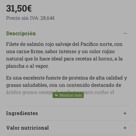
31,50€
Precio sin IVA: 28,64€
Descripción
Filete de salmón rojo salvaje del Pacífico norte, con
una carne firme, sabor intenso y un color rojizo
natural que lo hace ideal para recetas al horno, a la
plancha o al vapor.
Es una excelente fuente de proteína de alta calidad y
grasas saludables, con un contenido destacado de
ácidos grasos omega-3, perfectos para cuidar el
corazón y mantener una alimentación equilibrada.
Un producto sencillo, limpio y natural, pensado para
Ingredientes
quien quiere disfrutar del mejor pescado salvaje con
la máxima calidad, sin añadidos innecesarios.
Valor nutricional