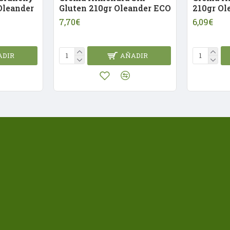
Oleander
Gluten 210gr Oleander ECO
210gr Ol
7,70€
6,09€
ADIR
AÑADIR