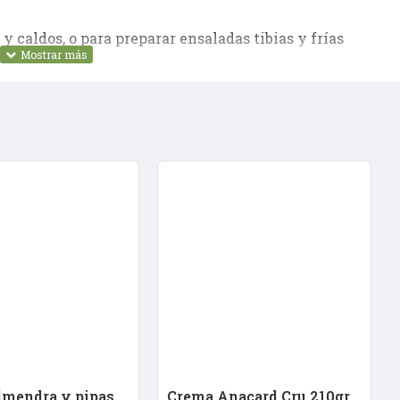
y caldos, o para preparar ensaladas tibias y frías
etal.
rnativa diferente a la pasta tradicional, cuando
ecológicas y sencillas de preparar.
lmendra y pipas
Crema Anacard Cru 210gr