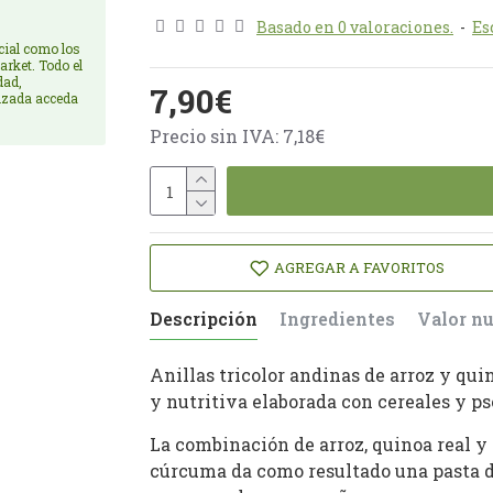
Basado en 0 valoraciones.
-
Es
cial como los
arket. Todo el
dad,
7,90€
rizada acceda
Precio sin IVA: 7,18€
AGREGAR A FAVORITOS
Descripción
Ingredientes
Valor nu
Anillas tricolor andinas de arroz y qui
y nutritiva elaborada con cereales y p
La combinación de arroz, quinoa real y
cúrcuma da como resultado una pasta de