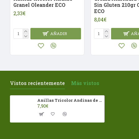
Granel Oleander ECO
Sin Gluten 210gr 
ECO
2,33€
8,04€
AÑADIR
AÑ
Vistos recientemente
Más vistos
Anillas Tricolor Andinas de Arroz y Quinoa Real con Vegetales Oleander Eco
7,90€