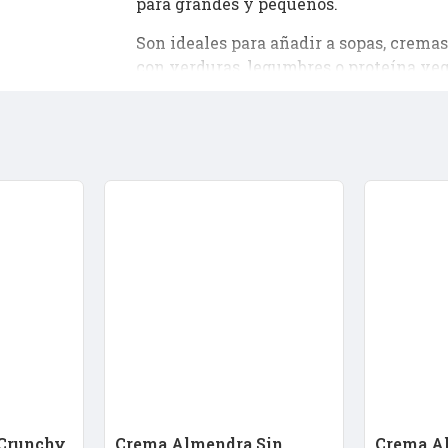
para grandes y pequeños.
Son ideales para añadir a sopas, cremas 
con verduras, legumbres o proteína veg
En Linverd las recomendamos como alte
buscas variar la despensa con opciones 
Crunchy
Crema Almendra Sin
Crema A