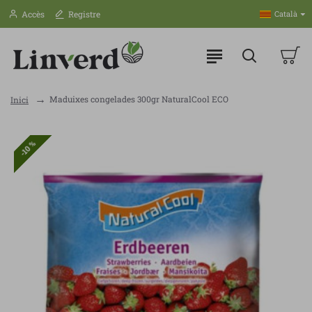
Accès
Registre
Català
Maduixes congelades 300gr NaturalCool ECO
Inici
-10 %