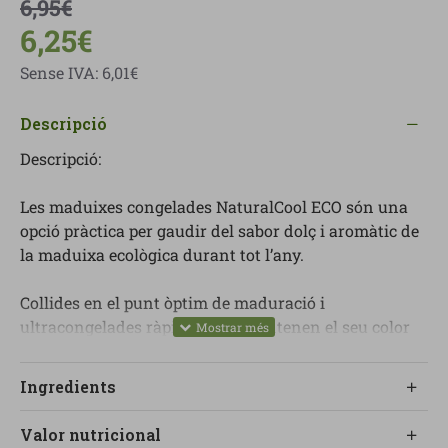
6,95€
6,25€
Sense IVA: 6,01€
Descripció
Descripció:
Les maduixes congelades NaturalCool ECO són una
opció pràctica per gaudir del sabor dolç i aromàtic de
la maduixa ecològica durant tot l’any.
Collides en el punt òptim de maduració i
ultracongelades ràpidament, mantenen el seu color
intens, la textura i gran part de les seves propietats
nutricionals.
Ingredients
Són ideals per preparar batuts, iogurts, postres o per
Valor nutricional
afegir com a topping en esmorzars i berenars