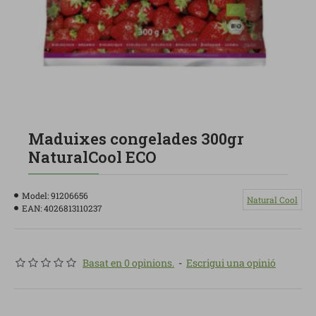
Maduixes congelades 300gr
NaturalCool ECO
Model:
91206656
Natural Cool
EAN:
4026813110237
Basat en 0 opinions.
-
Escrigui una opinió