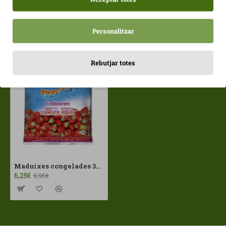
Personalitzar
Vistos recentment
Més vistos
Rebutjar totes
Maduixes congelades 300gr NaturalCool ECO
6,25€
6,95€