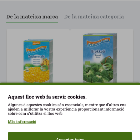
De la mateixa marca
De la mateixa categoria
Aquest lloc web fa servir cookies.
Blat de Moro Dolç Cong
Broquil Congelat 300gr
E
Algunes d'aquestes cookies són essencials, mentre que d'altres ens
450gr Natural Cool ECO
Natural Cool ECO
N
ajuden a millorar la vostra experiència proporcionant informació
4,27€
3,10€
3
sobre com s'utilitza el lloc web.
Més informació
Acceptar totes