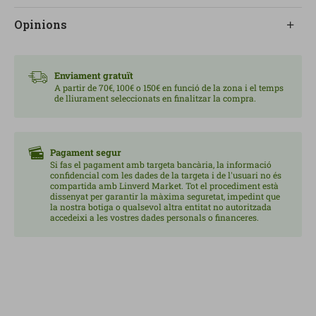
saludables.
Opinions
Ja venen netes i llestes per utilitzar, estalviant temps
a la cuina i facilitant el consum de fruita ecològica en
Enviament gratuït
el dia a dia.
A partir de 70€, 100€ o 150€ en funció de la zona i el temps
de lliurament seleccionats en finalitzar la compra.
Pagament segur
Si fas el pagament amb targeta bancària, la informació
confidencial com les dades de la targeta i de l'usuari no és
compartida amb Linverd Market. Tot el procediment està
dissenyat per garantir la màxima seguretat, impedint que
la nostra botiga o qualsevol altra entitat no autoritzada
accedeixi a les vostres dades personals o financeres.