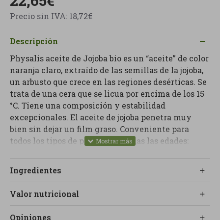
22,65€
Precio sin IVA: 18,72€
Descripción
Physalis aceite de Jojoba bio es un “aceite” de color
naranja claro, extraído de las semillas de la jojoba,
un arbusto que crece en las regiones desérticas. Se
trata de una cera que se licua por encima de los 15
°C. Tiene una composición y estabilidad
excepcionales. El aceite de jojoba penetra muy
bien sin dejar un film graso. Conveniente para
todos los tipos de pieles y en todas las edades:
pieles secas, grasas, sensibles e incluso acneicas
(porque no obstruye los poros). Reafirma la piel
Ingredientes
ejerciendo una acción hidratante y reguladora
Valor nutricional
Opiniones