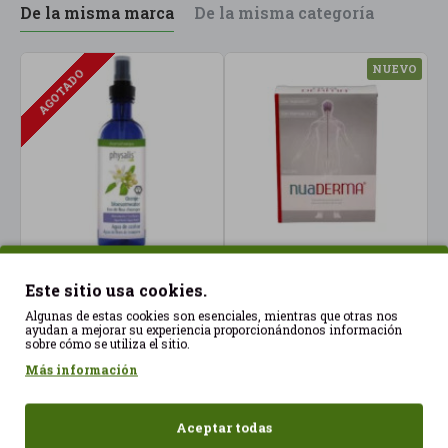
De la misma marca
De la misma categoría
NUEVO
AGOTADO
Agua de Azahar 200ml
Nuarderma 30capsulas
Este sitio usa cookies.
Physalis
NUA
Algunas de estas cookies son esenciales, mientras que otras nos
11,00€
35,50€
ayudan a mejorar su experiencia proporcionándonos información
sobre cómo se utiliza el sitio.
Más información
Aceptar todas