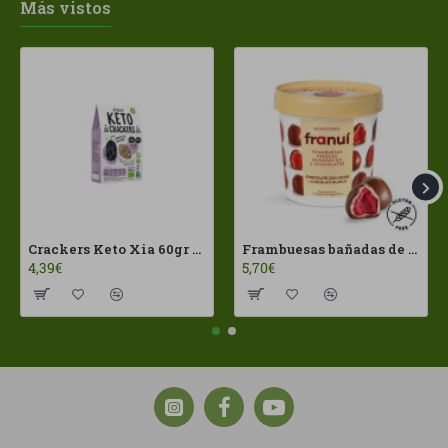
Más vistos
Crackers Keto Xia 60gr Joice Foods ECO
Frambuesas bañadas de chocolates con leche Franui 150gr Sin Gluten
4,39€
5,70€