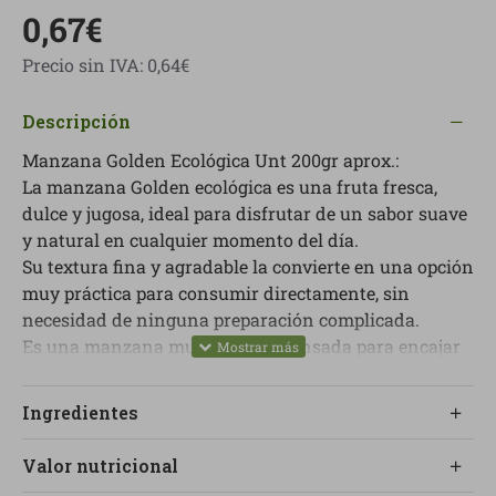
0,67€
Precio sin IVA: 0,64€
Descripción
Manzana Golden Ecológica Unt 200gr aprox.:
La manzana Golden ecológica es una fruta fresca,
dulce y jugosa, ideal para disfrutar de un sabor suave
y natural en cualquier momento del día.
Su textura fina y agradable la convierte en una opción
muy práctica para consumir directamente, sin
necesidad de ninguna preparación complicada.
Es una manzana muy versátil, pensada para encajar
fácilmente en desayunos, meriendas, postres
saludables o como fruta fresca para tener siempre a
Ingredientes
mano.
Su perfil dulce y equilibrado hace que guste tanto a
Valor nutricional
adultos como a niños, y permite incorporar más fruta