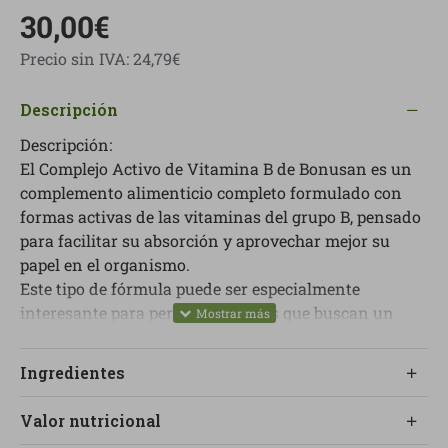
30,00€
Precio sin IVA: 24,79€
Descripción
Descripción:
El Complejo Activo de Vitamina B de Bonusan es un
complemento alimenticio completo formulado con
formas activas de las vitaminas del grupo B, pensado
para facilitar su absorción y aprovechar mejor su
papel en el organismo.
Este tipo de fórmula puede ser especialmente
interesante para personas adultas que buscan un
soporte nutricional para el rendimiento intelectual
normal, la función psicológica y el bienestar general.
Ingredientes
Las vitaminas del grupo B participan en procesos
esenciales relacionados con el metabolismo
Valor nutricional
energético, el funcionamiento del sistema nervioso y