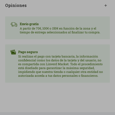
la reducción del cansancio y la fatiga.
Opiniones
Por ello, este complemento puede encajar en
momentos de mayor exigencia mental, ritmos de vida
intensos, períodos de estrés o situaciones en las que
Envío gratis
se quiere reforzar el aporte de vitaminas B dentro de
A partir de 70€, 100€ o 150€ en función de la zona y el
tiempo de entrega seleccionados al finalizar tu compra.
una rutina diaria más cuidada.
Su formulación incluye vitaminas B en formas
activas, como la riboflavina-5-fosfato, el piridoxal-5-
fosfato, el folato activo Quatrefolic® y la vitamina B12
Pago seguro
Si realizas el pago con tarjeta bancaria, la información
activa en forma de metilcobalamina y
confidencial como los datos de la tarjeta y del usuario, no
adenosilcobalamina, una combinación pensada para
es compartida con Linverd Market. Todo el procedimiento
está diseñado para garantizar la máxima seguridad,
ofrecer un soporte amplio y bien orientado. También
impidiendo que nuestra tienda o cualquier otra entidad no
incorpora colina, inositol, PABA y vitamina C,
autorizada acceda a tus datos personales o financieros.
completando una fórmula equilibrada para quien
busca un complemento de vitaminas B más avanzado
que un complejo convencional.
Es apto para personas vegetarianas y veganas, lo que
le convierte en una opción práctica para diferentes
estilos de alimentación.