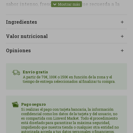
sabor intenso, fresco y natural, que recuerda a la
fruta acabada de cuello. óptimo y se congela
inmediatamente para conservar todas sus
Ingredientes
propiedades, nutrientes y aroma.
Valor nutricional
Su receta sencilla, con azúcar de caña y zumo de
limón, permite disfrutar de un helado auténtico y
Opiniones
sin artificios. que apuesta por la calidad de los
ingredientes y el respeto por la naturaleza.
Envío gratis
A partir de 70€, 100€ o 150€ en función de la zona y el
tiempo de entrega seleccionados al finalizar tu compra.
Pago seguro
Si realizas el pago con tarjeta bancaria, la información
confidencial como los datos de la tarjeta y del usuario, no
es compartida con Linverd Market. Todo el procedimiento
está diseñado para garantizar la máxima seguridad,
impidiendo que nuestra tienda o cualquier otra entidad no
autorizada acceda a tus datos personales o financieros.