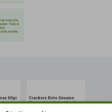
con la sostenibilidad.
Ideal para llevártelo al trabajo, al gim
renunciar al gusto ni a la calidad.
cial como los
arket. Todo el
Conservación:
Envasado en atmósfera p
dad,
rizada acceda
vez abierto, conservar en un recipient
seco.
Producto listo para consumir.
vas 60gr
Crackers Keto Sésamo
Negro 60gr Joice Foods
ECO