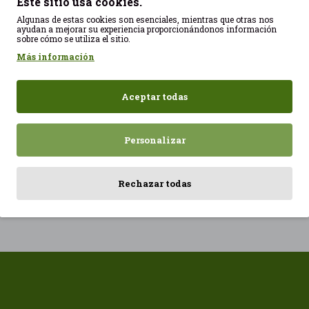
Este sitio usa cookies.
4,39€
Algunas de estas cookies son esenciales, mientras que otras nos
ayudan a mejorar su experiencia proporcionándonos información
sobre cómo se utiliza el sitio.
Más información
Aceptar todas
Personalizar
ADIR
AÑADIR
Rechazar todas