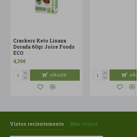
Crackers Keto Linaza
Dorada 60gr Joice Foods
ECO
4,39€
AÑADIR
AÑ
Vistos recientemente
Más vistos