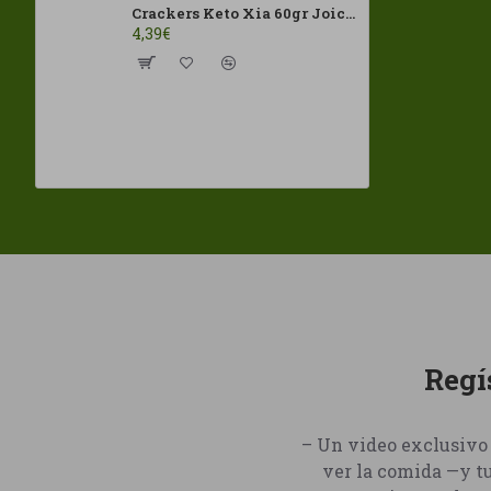
Crackers Keto Xia 60gr Joice Foods ECO
4,39€
Regí
– Un video exclusivo 
ver la comida —y t