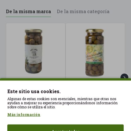
De la misma marca
De la misma categoría
Aceitunas verdes
Aceitunas verdes sin
A
Este sitio usa cookies.
Hojiblanca 200gr Cal
hueso 150gr Cal Valls
3
Algunas de estas cookies son esenciales, mientras que otras nos
Valls ECO
ECO
2
ayudan a mejorar su experiencia proporcionándonos información
3,18€
3,18€
sobre cómo se utiliza el sitio.
Más información