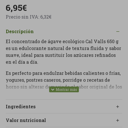
6,95€
Precio sin IVA: 6,32€
Descripción
El concentrado de ágave ecológico Cal Valls 650 g
es un edulcorante natural de textura fluida y sabor
suave, ideal para sustituir los azúcares refinados
en el día a día.
Es perfecto para endulzar bebidas calientes o frías,
yogures, postres caseros, porridge o recetas de
horno sin alterar demasiado el sabor original de los
alimentos.
A Linverd le recomendamos como alternativa más
Ingredientes
coherente al azúcar blanco o jarabes industriales,
especialmente para quien busca reducir el
Valor nutricional
consumo de azúcar refinado sin renunciar al punto