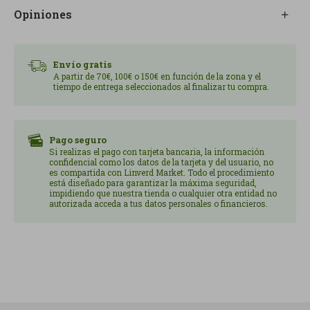
dulce.
Opiniones
Envío gratis
A partir de 70€, 100€ o 150€ en función de la zona y el
tiempo de entrega seleccionados al finalizar tu compra.
Pago seguro
Si realizas el pago con tarjeta bancaria, la información
confidencial como los datos de la tarjeta y del usuario, no
es compartida con Linverd Market. Todo el procedimiento
está diseñado para garantizar la máxima seguridad,
impidiendo que nuestra tienda o cualquier otra entidad no
autorizada acceda a tus datos personales o financieros.