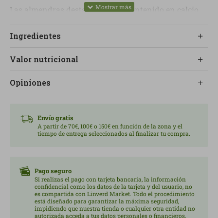
Las almendras destacan por su contenido en calcio,
magnesio y potasio, minerales que ayudan a cuidar
los huesos, la musculatura y la presión arterial dentro
Ingredientes
de una alimentación equilibrada.
Valor nutricional
Aportan fibra y vitamina E con acción antioxidante, y
son una alternativa mucho más interesante a los
Opiniones
snacks ultraprocesados.
Envío gratis
A partir de 70€, 100€ o 150€ en función de la zona y el
tiempo de entrega seleccionados al finalizar tu compra.
Pago seguro
Si realizas el pago con tarjeta bancaria, la información
confidencial como los datos de la tarjeta y del usuario, no
es compartida con Linverd Market. Todo el procedimiento
está diseñado para garantizar la máxima seguridad,
impidiendo que nuestra tienda o cualquier otra entidad no
autorizada acceda a tus datos personales o financieros.