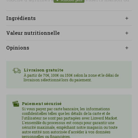
petits déjeuners gourmands. Grâce à son origine
bio, c'est une alternative plus respectueuse de
Ingrédients
l'environnement, composée d'ingrédients de
qualité et en quantité limitée. À conserver dans
Valeur nutritionnelle
un endroit frais et sec. Une fois ouvert, conserver
au réfrigérateur et consommer dans les 10 jours.
Opinions
Livraison gratuite
À partir de 70€, 100€ ou 150€ selon la zone et le délai de
livraison sélectionné lors du paiement.
Paiement sécurisé
Si vous payez par carte bancaire, les informations
confidentielles telles que les détails de la carte et de
l'utilisateur ne sont pas partagées avec Linverd Market.
L'ensemble du processus est conçu pour garantir une
sécurité maximale, empêchant notre magasin ou toute
autre entité non autorisée d'accéder à vos données
personnelles ou financières.