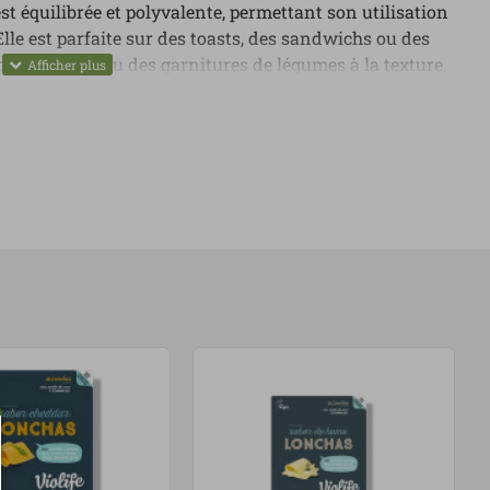
t équilibrée et polyvalente, permettant son utilisation
lle est parfaite sur des toasts, des sandwichs ou des
ces, des dips ou des garnitures de légumes à la texture
en, elle convient aux végans ou à ceux qui souhaitent
tiers. Enrichie en vitamine B12, elle apporte un
, nous la recommandons comme une alternative
enu : 200 g.