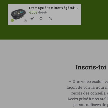
Fromage à tartiner végétalien original 200 g Violife ECO
4.00€
4.44€
Inscris-to
– Une vidéo exclusive
façon de voir la nour
reçois des conseils,
Accès privé à nos ate
personnalisées de p