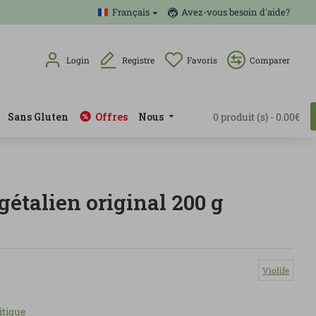
Français
Avez-vous besoin d'aide?
Login
Registre
Favoris
Comparer
Sans Gluten
Offres
Nous
0 produit (s) - 0.00€
gétalien original 200 g
Violife
itique