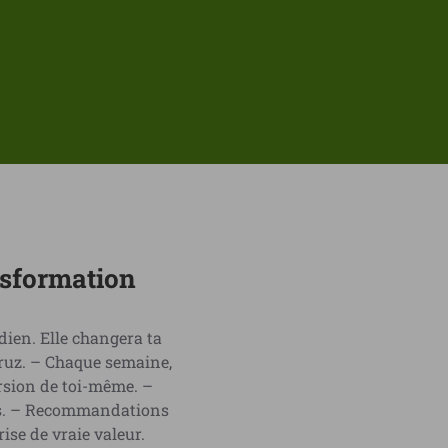
nsformation
dien. Elle changera ta
ruz. – Chaque semaine,
ersion de toi-même. –
nés. – Recommandations
ise de vraie valeur.