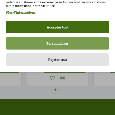
aident à améliorer votre expérience en fournissant des informations
sur la façon dont le site est utilisé.
Plus d'informations
Accepter tout
egan
Fromage à la grecque à
Fromage
Violife
l'huile de coco et à la
200 g Vio
Personnaliser
vitamine B12 230 g Violife
4.61€
ECO
5.07€
Rejeter tout
UTER
AJOUTER