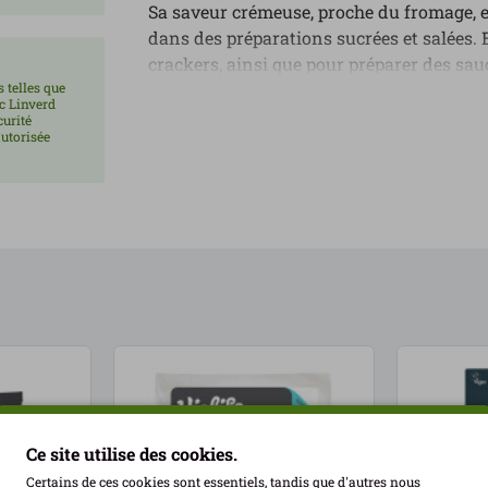
Sa saveur crémeuse, proche du fromage, es
dans des préparations sucrées et salées. E
crackers, ainsi que pour préparer des sau
 telles que
riche et homogène.
ec Linverd
curité
utorisée
100 % végétale, sans lactose et sans glut
réduire leur consommation de produits lai
supplément nutritionnel. Chez LINVERD
pratique et savoureuse au quotidien. Cont
Ce site utilise des cookies.
Certains de ces cookies sont essentiels, tandis que d'autres nous