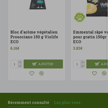
Bloc d'arôme végétalien
Emmental râpé v
Prosociano 150 g Violife
pour gratin 150gr 
ECO
ECO
6.16€
3.83€
AJOUTER
AJO
Récemment consulté
Les plus vues