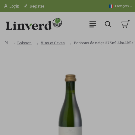
Login
Registre
Français
Boisson
Vins et Cavas
Bonbons de neige 375ml AltaAlella