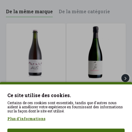
De la même marque
De la même catégorie
Aus Xarel·lo Vin Rosé 75
Cava Capsigrany Brut
C
Ce site utilise des cookies.
cl Alella ECO
Nature 750cl Alta Alella
R
ECO
13.39€
Certains de ces cookies sont essentiels, tandis que d'autres nous
aident à améliorer votre expérience en fournissant des informations
24.70€
1
sur la façon dont le site est utilisé.
Plus d'informations