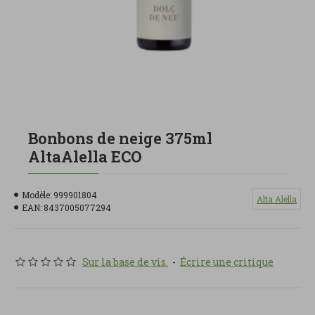
Bonbons de neige 375ml
AltaAlella ECO
Modèle:
999901804
Alta Alella
EAN:
8437005077294
Sur la base de vis.
-
Écrire une critique