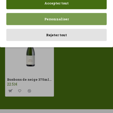
Accepter tout
Récemment consulté
Les plus vues
Personnaliser
Rejeter tout
Bonbons de neige 375ml AltaAlella ECO
22.51€