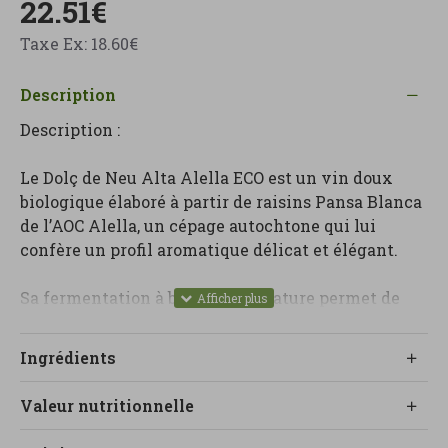
22.51€
Taxe Ex: 18.60€
Description
Description :
Le Dolç de Neu Alta Alella ECO est un vin doux
biologique élaboré à partir de raisins Pansa Blanca
de l’AOC Alella, un cépage autochtone qui lui
confère un profil aromatique délicat et élégant.
Sa fermentation à basse température permet de
préserver au maximum les arômes naturels du
raisin, donnant naissance à un vin aux notes
Ingrédients
douces, fraîches et équilibrées.
Valeur nutritionnelle
Il se distingue par sa texture soyeuse et sa saveur
intense et harmonieuse, idéale pour les grandes