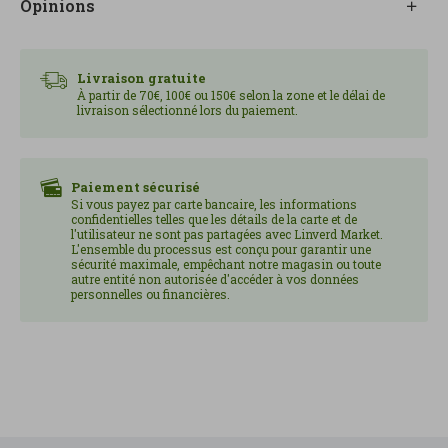
Opinions
occasions.
Il se marie parfaitement avec les desserts, les
Livraison gratuite
fruits, les pâtisseries ou se déguste également seul,
À partir de 70€, 100€ ou 150€ selon la zone et le délai de
livraison sélectionné lors du paiement.
comme vin de table.
Un vin biologique qui reflète le caractère
méditerranéen et l’engagement d’une production
Paiement sécurisé
Si vous payez par carte bancaire, les informations
respectueuse de l’environnement.
confidentielles telles que les détails de la carte et de
l'utilisateur ne sont pas partagées avec Linverd Market.
L'ensemble du processus est conçu pour garantir une
Format 375 ml.
sécurité maximale, empêchant notre magasin ou toute
autre entité non autorisée d'accéder à vos données
personnelles ou financières.