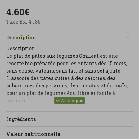
4.60€
Taxe Ex: 4.18€
Description
Description :
Le plat de pâtes aux légumes Smileat est une
recette bio préparée pour les enfants dès 15 mois,
sans conservateurs, sans lait et sans sel ajouté.
Il associe des pâtes cuites à des carottes, des
aubergines, des poivrons, des tomates et du maïs,
pour un plat de légumes équilibré et facile à
manger.
C'est une option pratique pour les repas de tous les
jours, conçue pour offrir saveur et variété grâce à
Ingrédients
des ingrédients bio et une formulation claire.
Contenu : 190 g
Valeur nutritionnelle