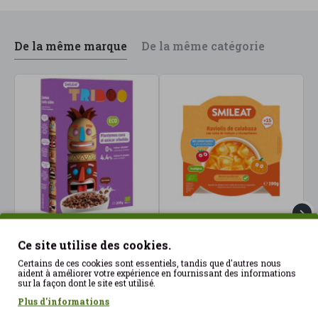
De la même marque
De la même catégorie
Anneaux de céréales au
Assiette de raviolis à la
B
Ce site utilise des cookies.
cacao 300 g Smileat ECO
citrouille pour enfants
a
200 g Smileat ECO
S
Certains de ces cookies sont essentiels, tandis que d'autres nous
5.45€
aident à améliorer votre expérience en fournissant des informations
4.60€
4
sur la façon dont le site est utilisé.
Plus d'informations