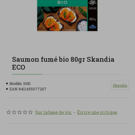
Saumon fumé bio 80gr Skandia
ECO
Modèle:
3081
Skandia
EAN:
8411455077257
Sur la base de vis.
-
Écrire une critique