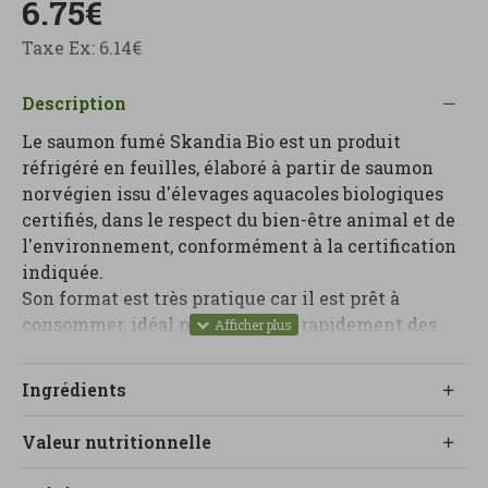
6.75€
Taxe Ex: 6.14€
Description
Le saumon fumé Skandia Bio est un produit
réfrigéré en feuilles, élaboré à partir de saumon
norvégien issu d'élevages aquacoles biologiques
certifiés, dans le respect du bien-être animal et de
l'environnement, conformément à la certification
indiquée.
Son format est très pratique car il est prêt à
consommer, idéal pour préparer rapidement des
petits-déjeuners et des dîners de qualité : sur des
toasts, avec de l'avocat, en salade, en bol, en wrap
Ingrédients
ou pour composer des amuse-bouche raffinés.
Le fumage lui confère une saveur intense et
Valeur nutritionnelle
élégante, et la texture des feuilles permet de le
servir directement, sans manipulation, parfait