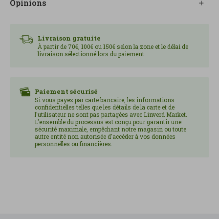
Opinions
pour les plats froids et les présentations simples
mais savoureuses.
Conservation : à conserver entre 0 °C et 4 °C.
Livraison gratuite
Après ouverture, conserver au réfrigérateur et
À partir de 70€, 100€ ou 150€ selon la zone et le délai de
livraison sélectionné lors du paiement.
consommer de préférence dans les 48 heures.
Contenu : 80 g.
Origine : Norvège, Écosse ou Irlande.
Paiement sécurisé
Si vous payez par carte bancaire, les informations
confidentielles telles que les détails de la carte et de
l'utilisateur ne sont pas partagées avec Linverd Market.
L'ensemble du processus est conçu pour garantir une
sécurité maximale, empêchant notre magasin ou toute
autre entité non autorisée d'accéder à vos données
personnelles ou financières.