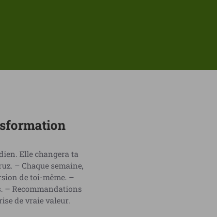
nsformation
dien. Elle changera ta
ruz. – Chaque semaine,
ersion de toi-même. –
nés. – Recommandations
ise de vraie valeur.