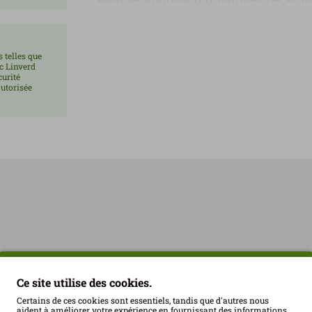
naturelle qui combine une température e
prolongée. Ce type de préparation perme
plus complexe et agréable que celui de l'a
 telles que
conservateurs. Cette pureté de préparati
ec Linverd
curité
qui apprécient les produits biologiques e
utorisée
première.
L'un des grands atouts de l'ail noir est p
offre un parfait équilibre entre la douceur
des notes de réglisse. Cette combinaison 
les recettes salées que pour les préparati
touche plus sophistiquée. Sa texture plus 
utiliser et agréable, même pour ceux qui 
fort. Il se distingue également par son p
conservée telle quelle. De plus, le texte 
cette saveur délicieuse, prononcée et inte
culinaire de l'ail noir, un ingrédient idéa
Ce site utilise des cookies.
profondeur au goût final du plat. Déjà pelé
Certains de ces cookies sont essentiels, tandis que d'autres nous
directement aux vinaigrettes, sauces, crèm
aident à améliorer votre expérience en fournissant des informations