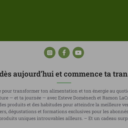
i dès aujourd’hui et commence ta tra
 pour transformer ton alimentation et ton énergie au quoti
riture — et ta journée — avec Esteve Doménech et Ramon LaC
 des produits et des habitudes pour atteindre la meilleure v
liers, dégustations et formations exclusives pour les abon
roduits uniques introuvables ailleurs. – Et un cadeau surpr