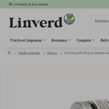
Livraison le jour même
Fruits et Légumes
Boissons
Congelé
Réfr
Garde-manger
Épices
Ail noir pelé 60 g La Abuela 