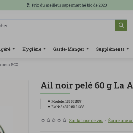
Prix du meilleur supermarché bio de 2023
igéré
Hygiène
Garde-Manger
Suppléments
Carmen ECO
Ail noir pelé 60 g La
Modèle:
139561557
EAN:
8437015121338
Sur la base de vis.
-
Écrire une cr