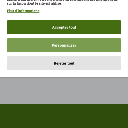
sur la façon dont le site est utilisé.
suggère également une association avec de 
Plus d'informations
de citron, une proposition simple qui mont
cuisine de tous les jours. C'est un ingréd
recherchent un produit bio, original et 
Accepter tout
préparations. Contenu : 60 g. Code EAN :
Personnaliser
Rejeter tout