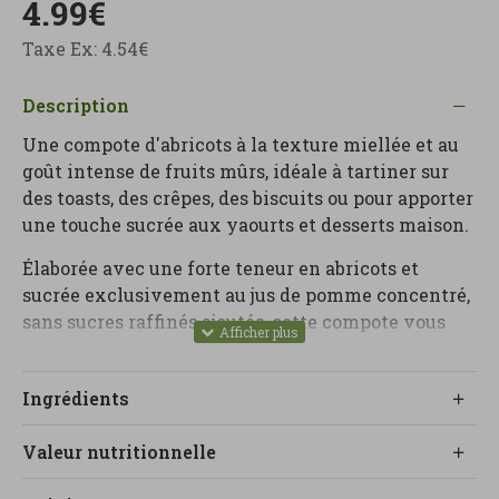
4.99€
Taxe Ex: 4.54€
Description
Une compote d'abricots à la texture miellée et au
goût intense de fruits mûrs, idéale à tartiner sur
des toasts, des crêpes, des biscuits ou pour apporter
une touche sucrée aux yaourts et desserts maison.
Élaborée avec une forte teneur en abricots et
sucrée exclusivement au jus de pomme concentré,
sans sucres raffinés ajoutés, cette compote vous
permet de savourer une douceur plus respectueuse
de votre mode de vie.
Ingrédients
C'est une solution très pratique pour offrir des
fruits à toute la famille, rapidement et facilement,
Valeur nutritionnelle
avec une saveur qui plaira aux petits comme aux
grands.