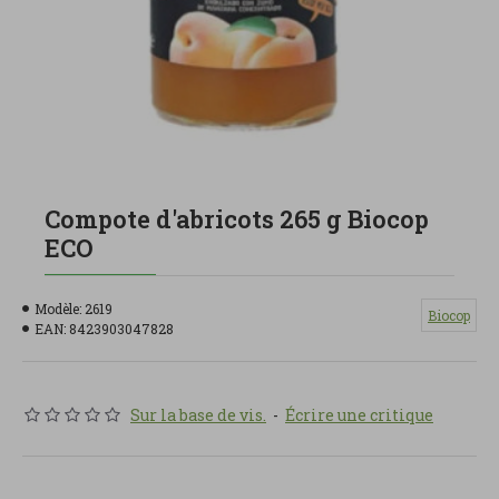
Compote d'abricots 265 g Biocop
ECO
Modèle:
2619
Biocop
EAN:
8423903047828
Sur la base de vis.
-
Écrire une critique