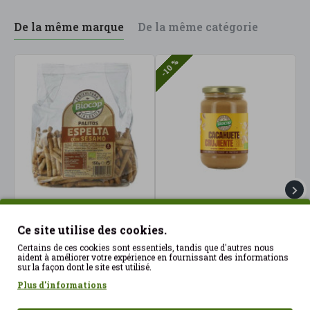
De la même marque
De la même catégorie
-10 %
Bâtonnets d'épeautre au
Beurre de cacahuète
B
sésame 150 g Biocop ECO
croquant 350 g Biocop
2
Ce site utilise des cookies.
ECO
3.59€
2
Certains de ces cookies sont essentiels, tandis que d'autres nous
4.10€
4.55€
aident à améliorer votre expérience en fournissant des informations
sur la façon dont le site est utilisé.
Plus d'informations