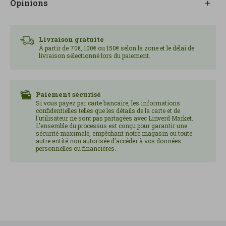
Opinions
Chez Linverd, nous vous la recommandons comme
ingrédient de base pour des petits-déjeuners et des
Livraison gratuite
goûters plus sains, ou pour garnir facilement
À partir de 70€, 100€ ou 150€ selon la zone et le délai de
gâteaux, crêpes et pâtes feuilletées.
livraison sélectionné lors du paiement.
Paiement sécurisé
Si vous payez par carte bancaire, les informations
confidentielles telles que les détails de la carte et de
l'utilisateur ne sont pas partagées avec Linverd Market.
L'ensemble du processus est conçu pour garantir une
sécurité maximale, empêchant notre magasin ou toute
autre entité non autorisée d'accéder à vos données
personnelles ou financières.