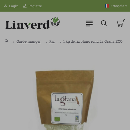
Login
Registre
Français
Garde-manger
Riz
1 kg de riz blanc rond La Grana ECO