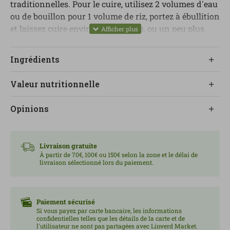
traditionnelles. Pour le cuire, utilisez 2 volumes d'eau
ou de bouillon pour 1 volume de riz, portez à ébullition
et laissez cuire environ 15 minutes, ou un peu plus
selon la cuisson désirée. Chez Linverd, nous le
recommandons si vous recherchez un riz blanc
Ingrédients
simple, bio et local, produit par un producteur
spécialisé dans les céréales et farines de qualité.
Valeur nutritionnelle
Opinions
Livraison gratuite
À partir de 70€, 100€ ou 150€ selon la zone et le délai de
livraison sélectionné lors du paiement.
Paiement sécurisé
Si vous payez par carte bancaire, les informations
confidentielles telles que les détails de la carte et de
l'utilisateur ne sont pas partagées avec Linverd Market.