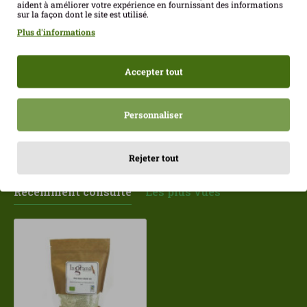
aident à améliorer votre expérience en fournissant des informations
sur la façon dont le site est utilisé.
Plus d'informations
Avoine pelée 500gr La
Corn flakes 700 g La
F
Grana ECO
Grana ECO
b
Accepter tout
2.10€
7.87€
5
Personnaliser
Rejeter tout
Récemment consulté
Les plus vues