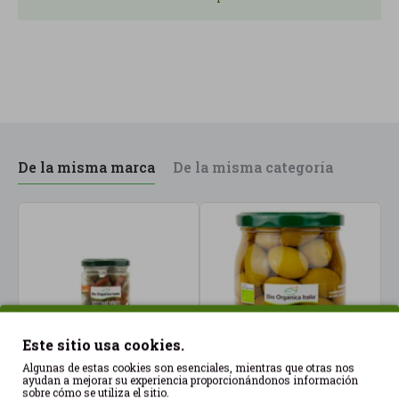
Antes de abrir, conserva el bote a temperatura
ambiente y lejos de fuentes de calor; una vez
abierto guárdalo en la nevera, asegurando que las
aceitunas queden cubiertas por el líquido para que
mantengan mejor el sabor y la textura.
De la misma marca
De la misma categoría
Este sitio usa cookies.
Algunas de estas cookies son esenciales, mientras que otras nos
ayudan a mejorar su experiencia proporcionándonos información
sobre cómo se utiliza el sitio.