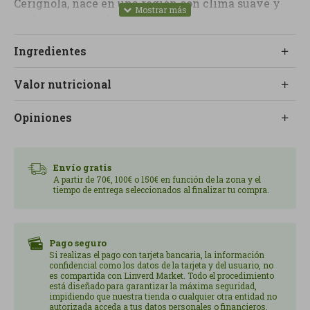
Cerignola, nace en una región con clima suave y
suelos ricos que dan unas aceitunas muy carnosas,
de pulpa firme y sabor suave pero intenso.
Ingredientes
Se cosechan siempre a mano y se procesan pocas
horas después de la cosecha, lo que ayuda a
Valor nutricional
conservar la textura crujiente y todo su perfil
aromático natural.
Opiniones
El resultado es una aceituna de gran tamaño, muy
vistosa, perfecta para servir en mesas de
Envío gratis
aperitivos, acompañar ensaladas frescas o dar un
A partir de 70€, 100€ o 150€ en función de la zona y el
toque mediterráneo auténtico a pizzas, focaccias y
tiempo de entrega seleccionados al finalizar tu compra.
platos de carne o pescado.
En Linverd te aconsejamos servirlas bien frescas,
Pago seguro
con un chorro de aceite de oliva virgen extra
Si realizas el pago con tarjeta bancaria, la información
ecológico y alguna hierba aromática para
confidencial como los datos de la tarjeta y del usuario, no
es compartida con Linverd Market. Todo el procedimiento
completar un picoteo nutritivo y equilibrado.
está diseñado para garantizar la máxima seguridad,
impidiendo que nuestra tienda o cualquier otra entidad no
autorizada acceda a tus datos personales o financieros.