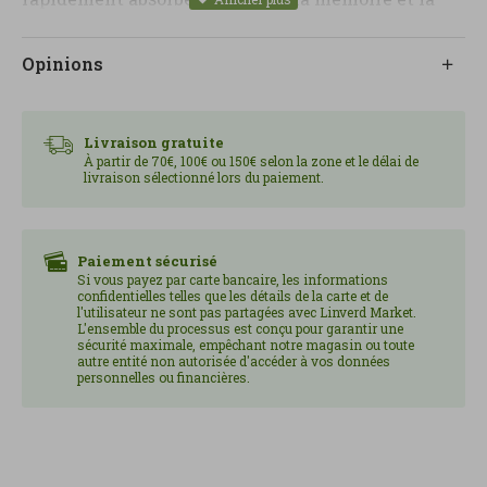
concentration UN PRINCIPAL CERVEAU NATUREL
Libérez la puissance de la nature avec notre
Opinions
supplément Lion's Mane. Célébré pour ses
capacités d'amélioration cognitive, ce
champignon vénéré est utilisé efficacement dans
Livraison gratuite
notre supplément en fournissant des niveaux
À partir de 70€, 100€ ou 150€ selon la zone et le délai de
livraison sélectionné lors du paiement.
élevés d'hericénones, les composés responsables
de ces bienfaits. Ceux-ci sont complétés par des
cofacteurs naturels de champignons, qui
garantissent une absorption et une efficacité
Paiement sécurisé
Si vous payez par carte bancaire, les informations
optimales. INGRÉDIENTS NATURELLEMENT
confidentielles telles que les détails de la carte et de
EFFICACES Notre formule spécialisée combine un
l'utilisateur ne sont pas partagées avec Linverd Market.
L'ensemble du processus est conçu pour garantir une
double extrait 20:1 haute résistance qui fournit des
sécurité maximale, empêchant notre magasin ou toute
composés actifs clés provenant de l'équivalent de
autre entité non autorisée d'accéder à vos données
personnelles ou financières.
près de 10 grammes de champignons, avec un
extrait à spectre complet 1:1 qui capture toute la
gamme de composés que chaque champignon a à
offrir. Ceux-ci comprennent des antioxydants, des