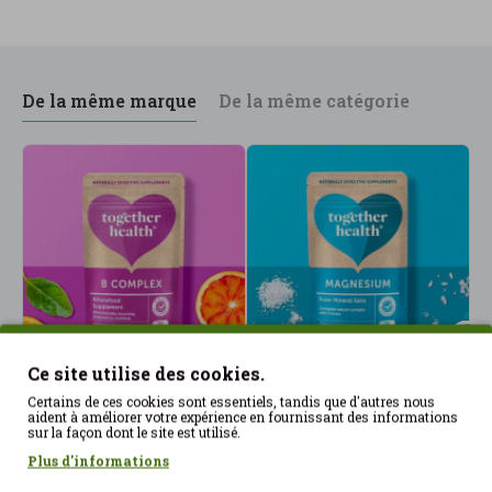
vitamines, des acides aminés et des composés
prébiotiques. Nous standardisons notre mélange
pour les bêta-glucanes et autres composés actifs
vitaux, garantissant ainsi que vous bénéficiez de
De la même marque
De la même catégorie
tous les avantages qu'offrent les champignons.
5060170531075
Ce site utilise des cookies.
B-Complex 30caps
Magnésium marin 30
R
Certains de ces cookies sont essentiels, tandis que d'autres nous
TogetherHealth
têtes TogetherHealth
T
aident à améliorer votre expérience en fournissant des informations
sur la façon dont le site est utilisé.
12.95€
11.95€
4
Plus d'informations