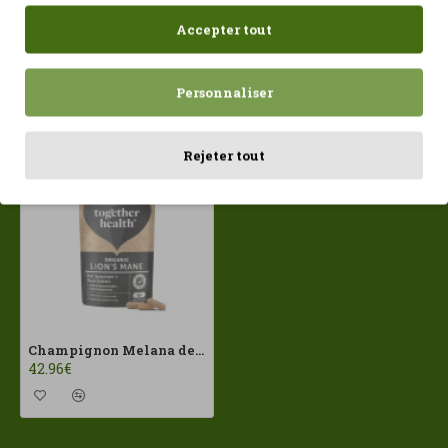
Accepter tout
Personnaliser
Récemment consulté
Les plus vues
Rejeter tout
Champignon Melana de Leon Bio 60caps TogetherHealth ECO
42.96€