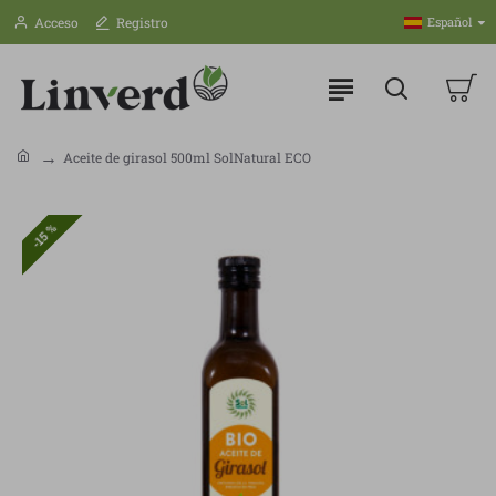
Acceso
Registro
Español
Aceite de girasol 500ml SolNatural ECO
-15 %