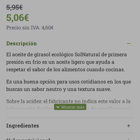
5,95€
5,06€
Precio sin IVA: 4,60€
Descripción
El aceite de girasol ecológico SolNatural de primera
presión en frío es un aceite ligero que ayuda a
respetar el sabor de los alimentos cuando cocinas.
Es una buena opción para usos cotidianos en los que
buscas un sabor neutro y una textura suave.
Sobre la acidez: el fabricante no indica este valor a la
información facilitada, y en aceites de semillas como
el de girasol no es un parámetro que se etiquete
habitualmente como ocurre con el aceite de oliva.
Ingredientes
Si necesitas el dato exacto, es necesario pedir la ficha