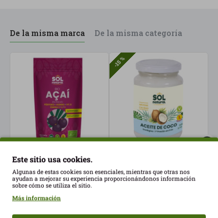
De la misma marca
De la misma categoría
-15 %
-1
Este sitio usa cookies.
Açaí en polvo 70gr Sol
Aceite de Coco 1º Presión
A
Natural ECO
en Fred 370ml Sol
S
Algunas de estas cookies son esenciales, mientras que otras nos
ayudan a mejorar su experiencia proporcionándonos información
Natural ECO
13,95€
4
sobre cómo se utiliza el sitio.
8,08€
9,50€
Más información