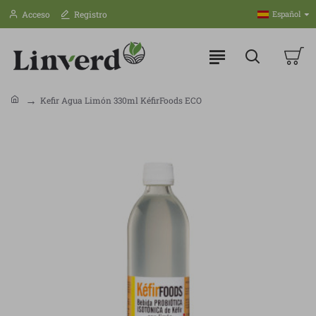
Acceso
Registro
Español
Kefir Agua Limón 330ml KéfirFoods ECO