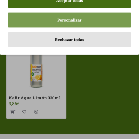
Aceptar todas
Personalizar
Vistos recientemente
Más vistos
Rechazar todas
Kefir Agua Limón 330ml KéfirFoods ECO
3,86€