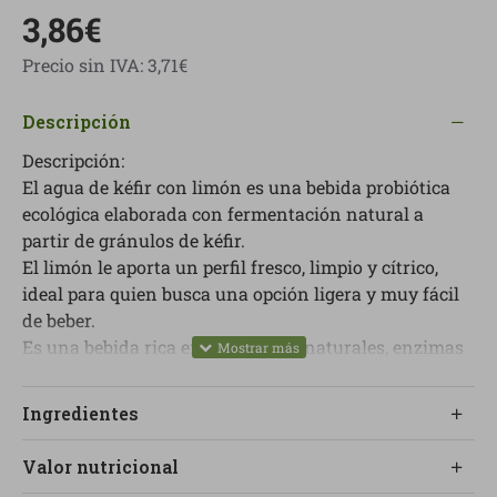
3,86€
Precio sin IVA: 3,71€
Descripción
Descripción:
El agua de kéfir con limón es una bebida probiótica
ecológica elaborada con fermentación natural a
partir de gránulos de kéfir.
El limón le aporta un perfil fresco, limpio y cítrico,
ideal para quien busca una opción ligera y muy fácil
de beber.
Es una bebida rica en probióticos naturales, enzimas
digestivas, vitaminas y minerales, pensada para
apoyar la salud intestinal dentro de un estilo de vida
Ingredientes
consciente.
Una opción refrescante y funcional para sustituir a
Valor nutricional
refrescos más convencionales.