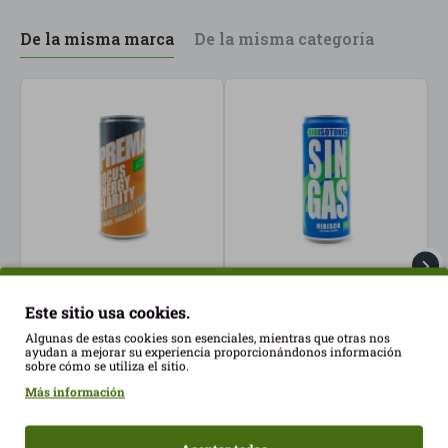
De la misma marca
De la misma categoría
Bebida Energética 250ml
Bebida Isotónica Hibisco
K
Este sitio usa cookies.
Pulse ECO
sin Gas 330ml
J
Algunas de estas cookies son esenciales, mientras que otras nos
BioIsotonic ECO
K
2,09€
ayudan a mejorar su experiencia proporcionándonos información
2,55€
4
sobre cómo se utiliza el sitio.
Más información