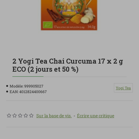
2 Yogi Tea Chai Curcuma 17 x 2 g
ECO (2 jours et 50 %)
Modèle:
999905027
Yogi Tea
EAN:
4012824400667
Sur la base de vis.
-
Écrire une critique