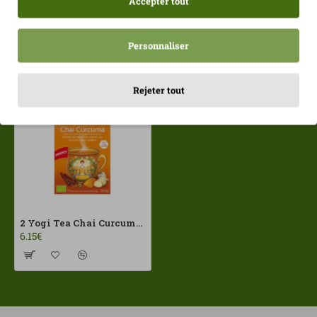
Accepter tout
Personnaliser
Récemment consulté
Les plus vues
Rejeter tout
2 Yogi Tea Chai Curcuma 17 x 2 g ECO (2 jours et 50 %)
6.15€