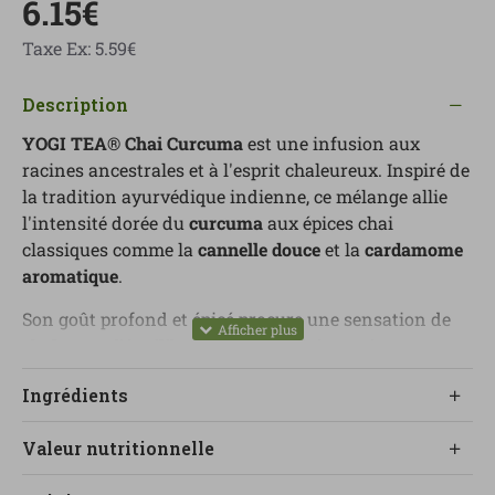
6.15€
Taxe Ex: 5.59€
Description
YOGI TEA® Chai Curcuma
est une infusion aux
racines ancestrales et à l'esprit chaleureux. Inspiré de
la tradition ayurvédique indienne, ce mélange allie
l'intensité dorée du
curcuma
aux épices chai
classiques comme la
cannelle douce
et la
cardamome
aromatique
.
Son goût profond et épicé procure une sensation de
chaleur et d'équilibre intérieur
, idéal pour les
moments de pause, de méditation ou tout simplement
Ingrédients
pour savourer une tasse qui nourrit le corps et
l'esprit.
Valeur nutritionnelle
Une infusion idéale pour ceux qui souhaitent se
connecter à la magie du moment présent et se laisser