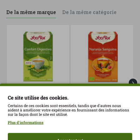
De la même marque
De la même catégorie
Infusion Confort
Infusion d'orange
I
Ce site utilise des cookies.
Digestif YogiTea ECO
sanguine YogiTea ECO
x
Certains de ces cookies sont essentiels, tandis que d'autres nous
4.27€
4.27€
4
aident à améliorer votre expérience en fournissant des informations
sur la façon dont le site est utilisé.
Plus d'informations