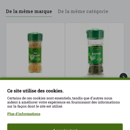
De la même marque
De la même catégorie
Ail granulé 50 g Artemis
Aneth 11 g Artemis ECO
A
Ce site utilise des cookies.
ECO
2.65€
Certains de ces cookies sont essentiels, tandis que d'autres nous
2.89€
2
aident à améliorer votre expérience en fournissant des informations
sur la façon dont le site est utilisé.
Plus d'informations