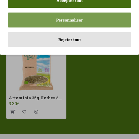
Accepter tout
Personnaliser
Récemment consulté
Les plus vues
Rejeter tout
Artemisia 35g Herbes del Moli ECO
3.30€