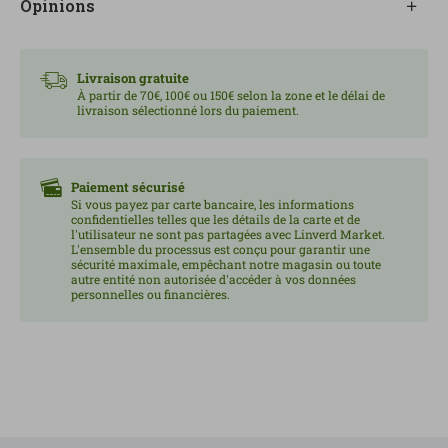
Sa polyvalence en fait une plante intéressante à
Opinions
intégrer à votre routine quotidienne sous forme
d’infusion.
Livraison gratuite
Pour la préparer, il est recommandé de faire infuser 1
À partir de 70€, 100€ ou 150€ selon la zone et le délai de
livraison sélectionné lors du paiement.
à 2 grammes dans une tasse d’eau chaude pendant 5
à 10 minutes, jusqu’à trois fois par jour.
Produit issu de l’agriculture biologique agriculture.
Paiement sécurisé
Si vous payez par carte bancaire, les informations
Contenu : 35 g.
confidentielles telles que les détails de la carte et de
l'utilisateur ne sont pas partagées avec Linverd Market.
L'ensemble du processus est conçu pour garantir une
sécurité maximale, empêchant notre magasin ou toute
autre entité non autorisée d'accéder à vos données
personnelles ou financières.