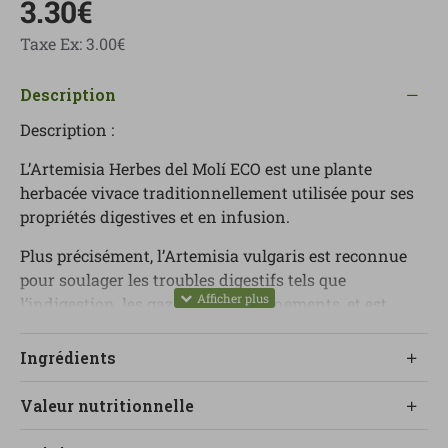
3.30€
Taxe Ex: 3.00€
Description
Description :
L’Artemisia Herbes del Molí ECO est une plante
herbacée vivace traditionnellement utilisée pour ses
propriétés digestives et en infusion.
Plus précisément, l’Artemisia vulgaris est reconnue
pour soulager les troubles digestifs tels que
l’indigestion, les gaz ou les ballonnements, et est
souvent employée en phytothérapie.
Ingrédients
Elle est également traditionnellement utilisée pour
ses propriétés anti-inflammatoires et relaxantes,
Valeur nutritionnelle
ainsi que pour soulager les troubles menstruels.