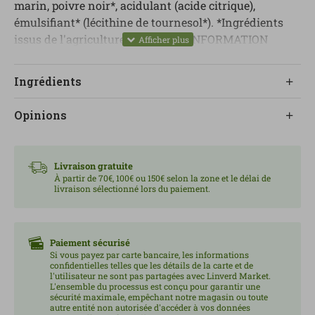
marin, poivre noir*, acidulant (acide citrique),
émulsifiant* (lécithine de tournesol*). *Ingrédients
issus de l'agriculture biologique. INFORMATION
NUTRITIONNELLE MOYENNE POR 100G Valeur
énergétique : 1191KJ/284Kcal Matières grasses : 22,9 g
Ingrédients
- de ceux qui sont saturés : 2,9 g Glucides : 12,6 g -
dont sucres : 0,4 g Fibres : 4,3 g Protéines : 4,7 g Sel : 1,3
Opinions
g
Livraison gratuite
À partir de 70€, 100€ ou 150€ selon la zone et le délai de
livraison sélectionné lors du paiement.
Paiement sécurisé
Si vous payez par carte bancaire, les informations
confidentielles telles que les détails de la carte et de
l'utilisateur ne sont pas partagées avec Linverd Market.
L'ensemble du processus est conçu pour garantir une
sécurité maximale, empêchant notre magasin ou toute
autre entité non autorisée d'accéder à vos données