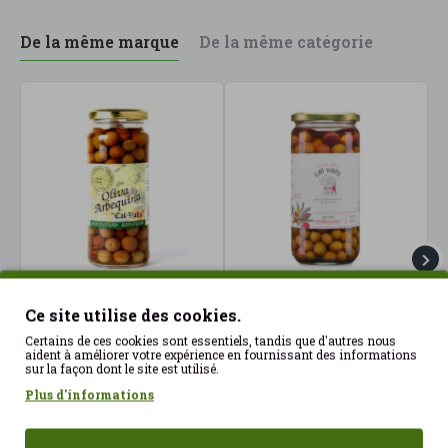
De la même marque
De la même catégorie
Arbequina Olive 350gr
Arbequina Olive 720gr
A
Ce site utilise des cookies.
Cal Valls ECO
Cal Valls ECO
2
Certains de ces cookies sont essentiels, tandis que d'autres nous
2.59€
4.28€
9
aident à améliorer votre expérience en fournissant des informations
sur la façon dont le site est utilisé.
Plus d'informations