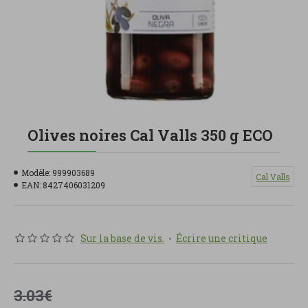
Olives noires Cal Valls 350 g ECO
Modèle:
999903689
Cal Valls
EAN:
8427406031209
Sur la base de vis.
-
Écrire une critique
3.03€