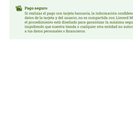
Pago seguro
Si realizas el pago con tarjeta bancaria, la información confide
datos de la tarjeta y del usuario, no es compartida con Linverd 
el procedimiento está diseñado para garantizar la máxima segu
impidiendo que nuestra tienda o cualquier otra entidad no auto
a tus datos personales o financieros.