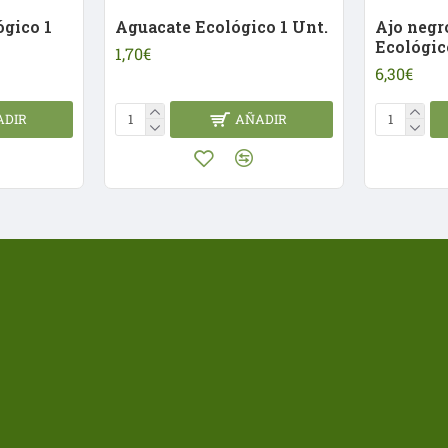
ógico 1
Aguacate Ecológico 1 Unt.
Ajo negr
Ecológic
1,70€
6,30€
ADIR
AÑADIR