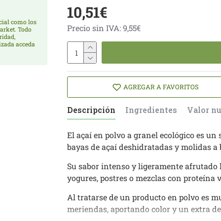
10,51€
ncial como los
Precio sin IVA: 9,55€
Market. Todo
ridad,
rizada acceda
AGREGAR A FAVORITOS
Descripción
Ingredientes
Valor nu
El açaí en polvo a granel ecológico es un
bayas de açaí deshidratadas y molidas a 
Su sabor intenso y ligeramente afrutado l
yogures, postres o mezclas con proteína v
Al tratarse de un producto en polvo es mu
meriendas, aportando color y un extra de