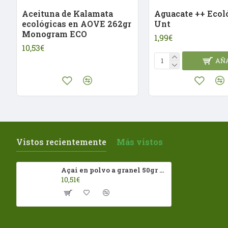
Aceituna de Kalamata
Aguacate ++ Ecol
ecológicas en AOVE 262gr
Unt
Monogram ECO
1,99€
10,53€
AÑ
Vistos recientemente
Más vistos
Açai en polvo a granel 50gr ECO
10,51€