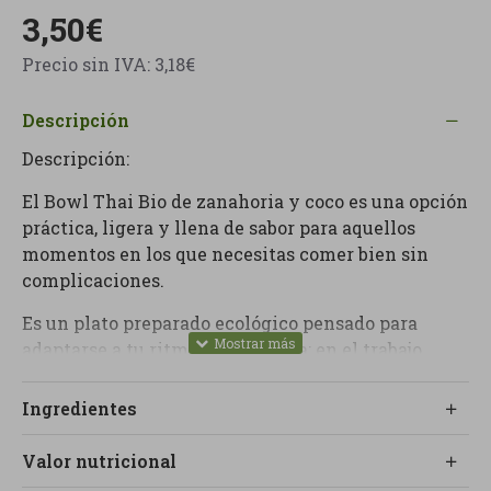
3,50€
Precio sin IVA: 3,18€
Descripción
Descripción:
El Bowl Thai Bio de zanahoria y coco es una opción
práctica, ligera y llena de sabor para aquellos
momentos en los que necesitas comer bien sin
complicaciones.
Es un plato preparado ecológico pensado para
adaptarse a tu ritmo del día a día: en el trabajo,
durante una excursión, en el camping o
simplemente en casa, cuando no tienes tiempo o
Ingredientes
ganas de cocinar pero no quieres renunciar a una
alimentación cuidada.
Valor nutricional