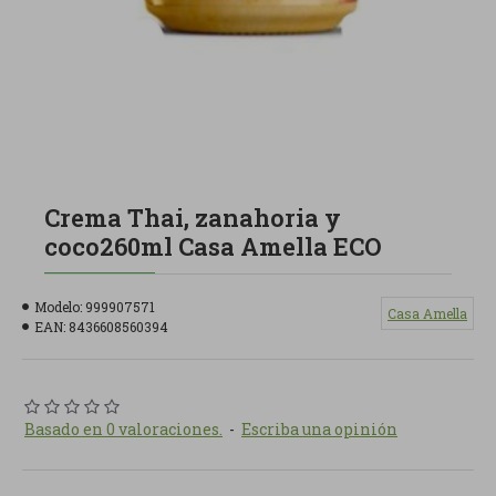
Crema Thai, zanahoria y
coco260ml Casa Amella ECO
Modelo:
999907571
Casa Amella
EAN:
8436608560394
Basado en 0 valoraciones.
-
Escriba una opinión