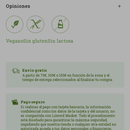
La combinación de la zanahoria con la leche de
Opiniones
coco crea una textura suave y agradable, con un
perfil gustativo equilibrado, reconfortante y con
un toque exótico muy agradable al paladar.
Está elaborado con materia prima fresca, de
temporada y ecológica, procedente de agricultores
Vegano
Sin gluten
Sin lactosa
locales, algo que refuerza no sólo la calidad del
producto, sino también una manera de consumir
más responsable y cercana.
Envío gratis
La zanahoria y el aceite utilizados son de origen
A partir de 70€, 100€ o 150€ en función de la zona y el
local, lo que da valor al territorio y favorece una
tiempo de entrega seleccionados al finalizar tu compra.
producción más sostenible y coherente con una
alimentación consciente.
Pago seguro
Su elaboración al vapor permite preservar mejor el
Si realizas el pago con tarjeta bancaria, la información
confidencial como los datos de la tarjeta y del usuario, no
sabor natural de los ingredientes, su aroma y sus
es compartida con Linverd Market. Todo el procedimiento
propiedades, consiguiendo un resultado honesto,
está diseñado para garantizar la máxima seguridad,
impidiendo que nuestra tienda o cualquier otra entidad no
limpio y mucho más cercano al producto real.
autorizada acceda a tus datos personales o financieros.