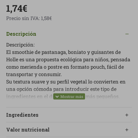
1,74€
Precio sin IVA: 1,58€
Descripción
Descripción:
El smoothie de pastanaga, boniato y guisantes de
Holle es una propuesta ecológica para niños, pensada
como merienda o postre en formato pouch, fácil de
transportar y consumir.
Su textura suave y su perfil vegetal lo convierten en
una opción cómoda para introducir este tipo de
ingredientes en el día a día de los más pequeños.
La marca lo presenta como una opción sin gluten, sin
lactosa, sin huevo, sin sal añadida y sin aditivos.
Ingredientes
Contenido: 100 g
Valor nutricional