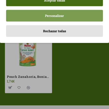
Aceptar todas
Personalizar
Vistos recientemente
Más vistos
Rechazar todas
Pouch Zanahoria, Boniato, Guisantes (+6 meses) Holle ECO
1,74€