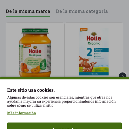
De la misma marca
De la misma categoría
Botete calabaza y arroz
Leche de continuación
L
Este sitio usa cookies.
190gr Holle ECO
vaca 2 600g Holle ECO
v
Algunas de estas cookies son esenciales, mientras que otras nos
1,88€
15,99€
1
ayudan a mejorar su experiencia proporcionándonos información
sobre cómo se utiliza el sitio.
Más información