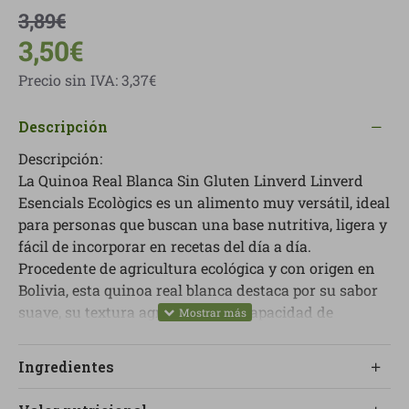
3,89€
3,50€
Precio sin IVA: 3,37€
Descripción
Descripción:
La Quinoa Real Blanca Sin Gluten Linverd Linverd
Esencials Ecològics es un alimento muy versátil, ideal
para personas que buscan una base nutritiva, ligera y
fácil de incorporar en recetas del día a día.
Procedente de agricultura ecológica y con origen en
Bolivia, esta quinoa real blanca destaca por su sabor
suave, su textura agradable y su capacidad de
adaptarse a platos fríos y calientes sin
complicaciones.
Ingredientes
Es una opción muy interesante para ampliar la
despensa saludable con ingredientes simples,