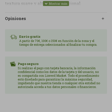
textura suave y alto valor nutricional.
Ingredientes Atún claro, aceite de oliva virgen
extra ecológico y sal. Información Nutricional por
Opiniones
100g de peso neto por 100g de peso escurrido Valor
energético: 1273 kJ/307 kcal: 920 kJ/221 kcal
Grasas 25,9g, de las cuales saturadas: 3,9g de los
Envío gratis
cuales azúcares: 0,0g Sal: 0,96g Vitamina B12: 1,00
A partir de 70€, 100€ o 150€ en función de la zona y el
tiempo de entrega seleccionados al finalizar tu compra.
µg (40% VRN) Vitamina D: 11,3 µg (226% VRN)
Fósforo: 171 mg (24% VRN) Ácidos grasos Omega-3
(EPA+DHA): 330 mg Procedente de agricultura
ecológica. 8411555050730
Pago seguro
Si realizas el pago con tarjeta bancaria, la información
confidencial como los datos de la tarjeta y del usuario, no
es compartida con Linverd Market. Todo el procedimiento
está diseñado para garantizar la máxima seguridad,
impidiendo que nuestra tienda o cualquier otra entidad no
autorizada acceda a tus datos personales o financieros.