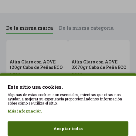
De la misma marca
De la misma categoría
Atún Claro con AOVE
Atún Claro con AOVE
120gr Cabo de Peñas ECO
3X70gr Cabo de Peña ECO
3,55€
5,20€
Este sitio usa cookies.
Algunas de estas cookies son esenciales, mientras que otras nos
ayudan a mejorar su experiencia proporcionándonos información
sobre cómo se utiliza el sitio.
B
Más información
A
P
3
Aceptar todas