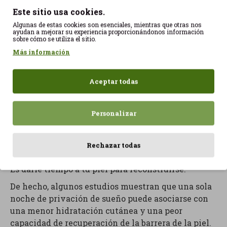
Mientras dormimos:
Este sitio usa cookies.
Algunas de estas cookies son esenciales, mientras que otras nos
Los queratinocitos se regeneran.
ayudan a mejorar su experiencia proporcionándonos información
Los fibroblastos producen colágeno.
sobre cómo se utiliza el sitio.
Se activan mecanismos antioxidantes.
Más información
Se reparan daños acumulados durante el día.
Aquí entra en juego una molécula fundamental: la
Aceptar todas
melatonina.
La conocemos como la hormona del sueño, pero
Personalizar
también participa activamente en procesos de
reparación celular y protección antioxidante.
Rechazar todas
Dormir bien no es solo descansar.
Es darle tiempo a tu piel para reconstruirse.
De hecho, algunos estudios muestran que una sola
noche de privación de sueño puede asociarse con
una menor hidratación cutánea y una peor
capacidad de recuperación de la barrera de la piel.